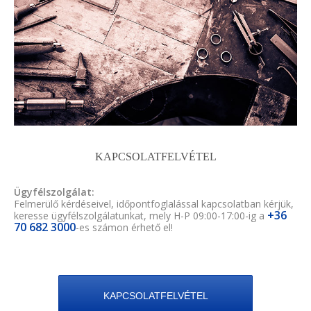
KAPCSOLATFELVÉTEL
Ügyfélszolgálat:
Felmerülő kérdéseivel, időpontfoglalással kapcsolatban kérjük,
+36
keresse ügyfélszolgálatunkat, mely H-P 09:00-17:00-ig a
70 682 3000
-es számon érhető el!
KAPCSOLATFELVÉTEL