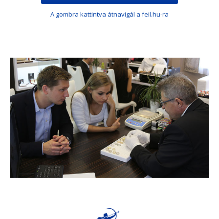
A gombra kattintva átnavigál a feil.hu-ra