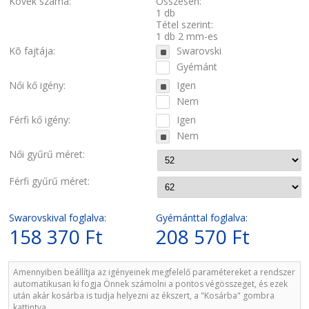
Kövek száma:
Összesen:
1 db
Tétel szerint:
1 db 2 mm-es
Kõ fajtája:
Swarovski
Gyémánt
Női kő igény:
Igen
Nem
Férfi kő igény:
Igen
Nem
Női gyűrű méret:
Férfi gyűrű méret:
Swarovskival foglalva:
Gyémánttal foglalva:
158 370 Ft
208 570 Ft
Amennyiben beállítja az igényeinek megfelelő paramétereket a rendszer
automatikusan ki fogja Önnek számolni a pontos végösszeget, és ezek
után akár kosárba is tudja helyezni az ékszert, a "Kosárba" gombra
kattintva.