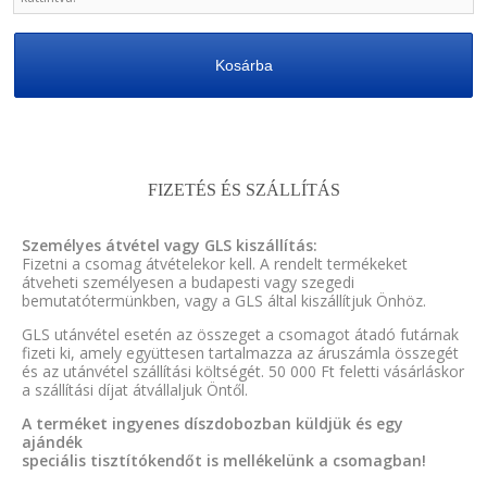
Kosárba
FIZETÉS ÉS SZÁLLÍTÁS
Személyes átvétel vagy GLS kiszállítás:
Fizetni a csomag átvételekor kell. A rendelt termékeket
átveheti személyesen a budapesti vagy szegedi
bemutatótermünkben, vagy a GLS által kiszállítjuk Önhöz.
GLS utánvétel esetén az összeget a csomagot átadó futárnak
fizeti ki, amely együttesen tartalmazza az áruszámla összegét
és az utánvétel szállítási költségét. 50 000 Ft feletti vásárláskor
a szállítási díjat átvállaljuk Öntől.
A terméket ingyenes díszdobozban küldjük és egy
ajándék
speciális tisztítókendőt is mellékelünk a csomagban!