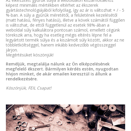
Az elkészített gyűrűk súlya a weboldalon kiszámoltakhoz
képest minimális mértékben eltérhet az ékszerek
gyártástechnológiájából kifolyólag, így az ár is változhat + / - 5
%-ban. A súly a gyűrűk méretétől, a felületének kezelésétől
(matt hatású, fényes hatású), illetve a kövek számától függően
is változhat, de ettől függetlenül az esetek 98%-ában a
weboldal súly kalkulátora pontosan számol, emellett cégünk
törekszik arra, hogy ha esetleg mégis eltérés lépne fel a
legyártott termék súlya és a kiszámolt súly között, akkor az ne
többletköltséggel, hanem inkább kedvezőbb végösszeggel
járjon.
Megértésüket köszönjük!
Reméljük, megtalálja nálunk az Ön elképzelésének
megfelelő ékszert. Bármilyen kérdés estén, nyugodtan
hívjon minket, de akár emailen keresztül is állunk a
rendelkezésére.
Köszönjük, FEIL Csapat!