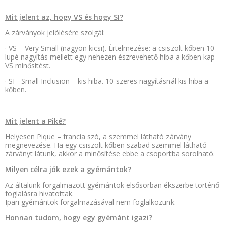
Mit jelent az, hogy VS és hogy SI?
A zárványok jelölésére szolgál:
· VS – Very Small (nagyon kicsi). Értelmezése: a csiszolt kőben 10
lupé nagyítás mellett egy nehezen észrevehető hiba a kőben kap
VS minősítést.
· SI - Small Inclusion – kis hiba. 10-szeres nagyításnál kis hiba a
kőben.
Mit jelent a Piké?
Helyesen Pique – francia szó, a szemmel látható zárvány
megnevezése. Ha egy csiszolt kőben szabad szemmel látható
zárványt látunk, akkor a minősítése ebbe a csoportba sorolható.
Milyen célra jók ezek a gyémántok?
Az általunk forgalmazott gyémántok elsősorban ékszerbe történő
foglalásra hivatottak.
Ipari gyémántok forgalmazásával nem foglalkozunk.
Honnan tudom, hogy egy gyémánt igazi?