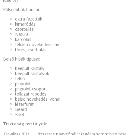
(Clarity)
Külső hibák típusai:
extra fazetták
kimaródás
csorbulás
Natural
karcolás
felületi növekedési sáv
törés, csorbulás
Belső hibák típusai:
beépült kristály
beépült kristályok
felhő
pinpoint
pinpoint csoport
tollazat repedés
belső növekedési vonal
lézerfurat
Beard
Knot
Tisztaság osztályok:
Flawless (F1)
tízszeres nagyítónál vizsgálva semmilyen hiba