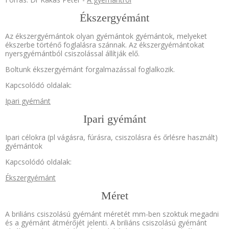
Ékszergyémánt
Az ékszergyémántok olyan gyémántok gyémántok, melyeket
ékszerbe történő foglalásra szánnak. Az ékszergyémántokat
nyersgyémántból csiszolással állítják elő.
Boltunk ékszergyémánt forgalmazással foglalkozik.
Kapcsolódó oldalak:
Ipari gyémánt
Ipari gyémánt
Ipari célokra (pl vágásra, fúrásra, csiszolásra és őrlésre használt)
gyémántok
Kapcsolódó oldalak:
Ékszergyémánt
Méret
A briliáns csiszolású gyémánt méretét mm-ben szoktuk megadni
és a gyémánt átmérőjét jelenti. A briliáns csiszolású gyémánt