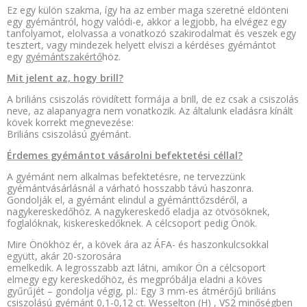
Ez egy külön szakma, így ha az ember maga szeretné eldönteni
egy gyémántról, hogy valódi-e, akkor a legjobb, ha elvégez egy
tanfolyamot, elolvassa a vonatkozó szakirodalmat és veszek egy
tesztert, vagy mindezek helyett elviszi a kérdéses gyémántot
egy
gyémántszakértő
höz.
Mit jelent az, hogy brill?
A briliáns csiszolás rövidített formája a brill, de ez csak a csiszolás
neve, az alapanyagra nem vonatkozik. Az általunk eladásra kínált
kövek korrekt megnevezése:
Briliáns csiszolású gyémánt.
Érdemes gyémántot vásárolni befektetési céllal?
A gyémánt nem alkalmas befektetésre, ne tervezzünk
gyémántvásárlásnál a várható hosszabb távú haszonra.
Gondolják el, a gyémánt elindul a gyémánttőzsdéről, a
nagykereskedőhöz. A nagykereskedő eladja az ötvösöknek,
foglalóknak, kiskereskedőknek. A célcsoport pedig Önök.
Mire Önökhöz ér, a kövek ára az ÁFA- és haszonkulcsokkal
együtt, akár 20-szorosára
emelkedik. A legrosszabb azt látni, amikor Ön a célcsoport
elmegy egy kereskedőhöz, és megpróbálja eladni a köves
gyűrűjét – gondolja végig, pl.: Egy 3 mm-es átmérőjű briliáns
csiszolású gyémánt 0,1-0,12 ct. Wesselton (H) , VS2 minőségben