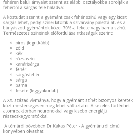
fehéren belüli árnyalat szerint az alábbi osztályokba sorolják a
fehértől a sárgás felé haladva:
A köztudat szerint a gyémánt csak fehér színű vagy egy kicsit
sárgás lehet, pedig színei kitöltik a szivárvány palettáját, és a
bányászott gyémántok közel 70%-a fekete vagy barna színű.
Természetes színeinek előfordulása ritkaságuk szerint:
piros (legritkább)
zöld
kék
rózsaszín
kanárisárga
fehér
sárgásfehér
sárga
barna
fekete (leggyakoribb)
A XX. század vívmánya, hogy a gyémánt színét bizonyos keretek
közt mesterségesen meg lehet változtatni. A kezelés történhet
atomreaktorban neuronokkal vagy kisebb energiájú
részecskegyorsítókkal.
A témáról bővebben Dr Kakas Péter -
A gyémántról
című
könyvében olvashat.