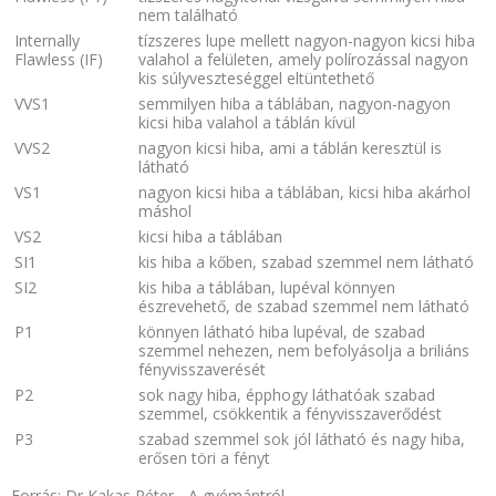
nem található
Internally
tízszeres lupe mellett nagyon-nagyon kicsi hiba
Flawless (IF)
valahol a felületen, amely polírozással nagyon
kis súlyveszteséggel eltüntethető
VVS1
semmilyen hiba a táblában, nagyon-nagyon
kicsi hiba valahol a táblán kívül
VVS2
nagyon kicsi hiba, ami a táblán keresztül is
látható
VS1
nagyon kicsi hiba a táblában, kicsi hiba akárhol
máshol
VS2
kicsi hiba a táblában
SI1
kis hiba a kőben, szabad szemmel nem látható
SI2
kis hiba a táblában, lupéval könnyen
észrevehető, de szabad szemmel nem látható
P1
könnyen látható hiba lupéval, de szabad
szemmel nehezen, nem befolyásolja a briliáns
fényvisszaverését
P2
sok nagy hiba, épphogy láthatóak szabad
szemmel, csökkentik a fényvisszaverődést
P3
szabad szemmel sok jól látható és nagy hiba,
erősen töri a fényt
Forrás: Dr Kakas Péter -
A gyémántról