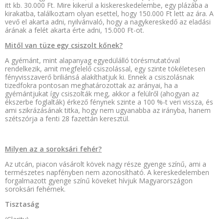
itt kb. 30.000 Ft. Mire kikerül a kiskereskedelembe, egy plázába a
kirakatba, találkoztam olyan esettel, hogy 150.000 Ft lett az ára. A
vevő el akarta adni, nyilvánvaló, hogy a nagykereskedő az eladási
árának a felét akarta érte adni, 15.000 Ft-ot.
Mitől van tüze egy csiszolt kőnek?
A gyémánt, mint alapanyag egyedülálló törésmutatóval
rendelkezik, amit megfelelő csiszolással, egy szinte tökéletesen
fényvisszaverő briliánsá alakíthatjuk ki. Ennek a csiszolásnak
tizedfokra pontosan meghatározottak az arányai, ha a
gyémántjukat így csiszolták meg, akkor a felülről (ahogyan az
ékszerbe foglalták) érkező fénynek szinte a 100 %-t veri vissza, és
ami szikrázásának titka, hogy nem ugyanabba az irányba, hanem
szétszórja a fenti 28 fazettán keresztül.
Milyen az a soroksári fehér?
Az utcán, piacon vásárolt kövek nagy része gyenge színű, ami a
természetes napfényben nem azonosítható. A kereskedelemben
forgalmazott gyenge színű köveket hívjuk Magyarországon
soroksári fehérnek.
Tisztaság