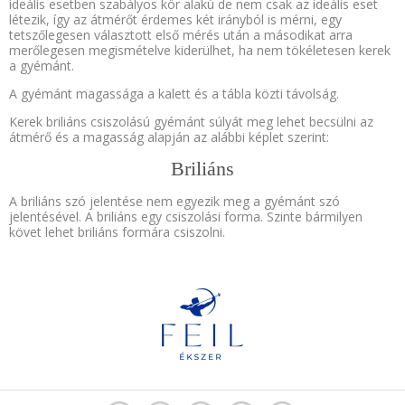
ideális esetben szabályos kör alakú de nem csak az ideális eset
létezik, így az átmérőt érdemes két irányból is mérni, egy
tetszőlegesen választott első mérés után a másodikat arra
merőlegesen megismételve kiderülhet, ha nem tökéletesen kerek
a gyémánt.
A gyémánt magassága a kalett és a tábla közti távolság.
Kerek briliáns csiszolású gyémánt súlyát meg lehet becsülni az
átmérő és a magasság alapján az alábbi képlet szerint:
Briliáns
A briliáns szó jelentése nem egyezik meg a gyémánt szó
jelentésével. A briliáns egy csiszolási forma. Szinte bármilyen
követ lehet briliáns formára csiszolni.