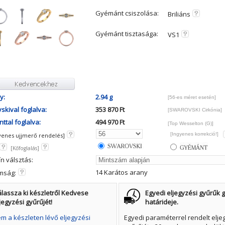
Gyémánt csiszolása:
Briliáns
Gyémánt tisztasága:
VS1
y:
2.94 g
[56-es méret esetén]
skival foglalva:
353 870 Ft
[SWAROVSKI Cirkónia]
ttal foglalva:
494 970 Ft
[Top Wesselton (G)]
[Ingyenes korrekció!]
yenes ujjmerő rendelés]
[Kőfoglalás]
ín válsztás:
14 Karátos arany
mság:
lassza ki készletről Kedvese
Egyedi eljegyzési gyűrűk g
jegyzési gyűrűjét!
határideje.
 a készleten lévő eljegyzési
Egyedi paraméterrel rendelt elje