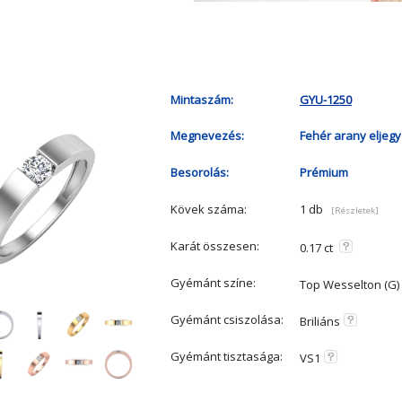
Mintaszám:
GYU-1250
Megnevezés:
Fehér arany eljegy
Besorolás:
Prémium
Kövek száma:
1 db
[Részletek]
Karát összesen:
0.17 ct
Gyémánt színe:
Top Wesselton (G)
Gyémánt csiszolása:
Briliáns
Gyémánt tisztasága:
VS1