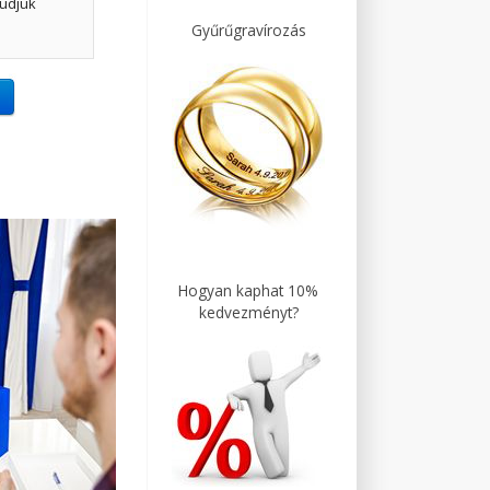
udjuk
Gyűrűgravírozás
Hogyan kaphat 10%
kedvezményt?