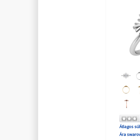
Átlagos súl
Ára swarov