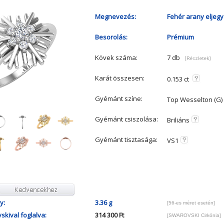
Megnevezés:
Fehér arany eljegy
Besorolás:
Prémium
Kövek száma:
7 db
[Részletek]
Karát összesen:
0.153 ct
Gyémánt színe:
Top Wesselton (G)
Gyémánt csiszolása:
Briliáns
Gyémánt tisztasága:
VS1
y:
3.36 g
[56-es méret esetén]
skival foglalva:
314 300 Ft
[SWAROVSKI Cirkónia]