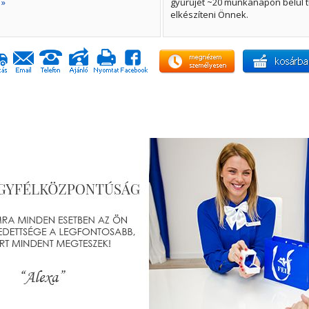
 »
gyűrűjét ~20 munkanapon belül t
elkészíteni Önnek.