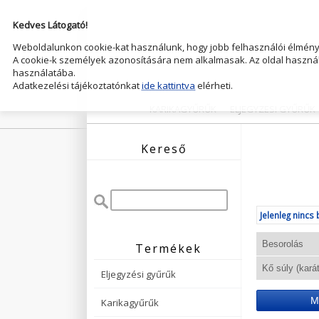
Kedves Látogató!
Weboldalunkon cookie-kat használunk, hogy jobb felhasználói élményt
A cookie-k személyek azonosítására nem alkalmasak. Az oldal használ
használatába.
Adatkezelési tájékoztatónkat
ide kattintva
elérheti.
KARIKAGYŰRŰK
ELJEGYZESI GYŰRŰK
Kereső
Jelenleg nincs 
Termékek
Eljegyzési gyűrűk
M
Karikagyűrűk