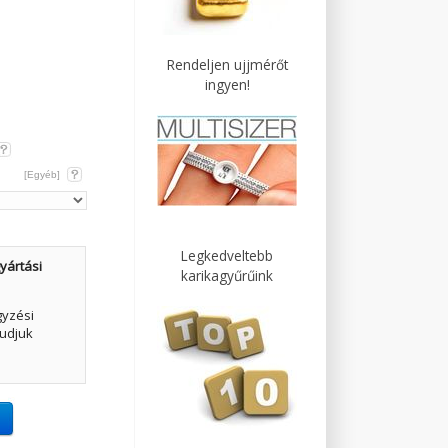
Rendeljen ujjmérőt
ingyen!
[Egyéb]
Legkedveltebb
yártási
karikagyűrűink
gyzési
udjuk