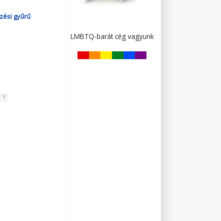
zési gyűrű
LMBTQ-barát cég vagyunk