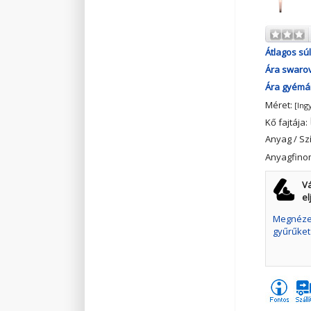
Átlagos súl
Ára swarov
Ára gyémán
Méret:
[Ing
Kő fajtája:
Anyag / Sz
Anyagfino
Vá
el
Megnézem
gyűrűket