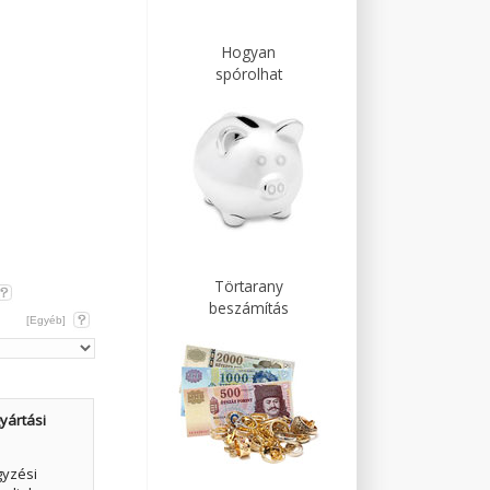
Hogyan
spórolhat
Törtarany
beszámítás
[Egyéb]
yártási
gyzési