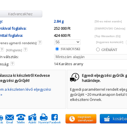
y:
2.84 g
[56-es méret esetén]
skival foglalva:
252 000 Ft
[SWAROVSKI Cirkónia]
ttal foglalva:
424 600 Ft
[Top Wesselton (G)]
[Ingyenes korrekció!]
yenes ujjmerő rendelés]
[Kőfoglalás]
ín válsztás:
14 Karátos arany
mság:
lassza ki készletről Kedvese
Egyedi eljegyzési gyűrűk g
jegyzési gyűrűjét!
határideje.
 a készleten lévő eljegyzési
Egyedi paraméterrel rendelt elje
 »
gyűrűjét ~20 munkanapon belül t
elkészíteni Önnek.