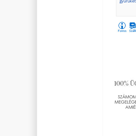
gyűrűket