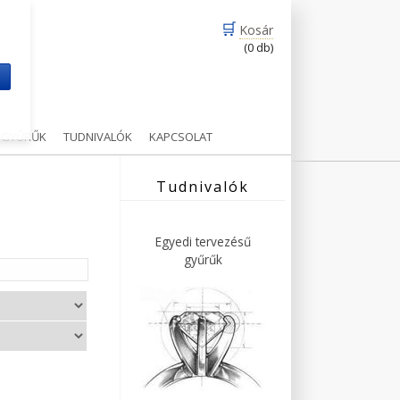
🛒
Kosár
(0 db)
m
Ű GYŰRŰK
TUDNIVALÓK
KAPCSOLAT
Tudnivalók
Egyedi tervezésű
gyűrűk