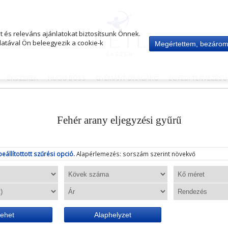
 és releváns ajánlatokat biztosítsunk Önnek.
atával Ön beleegyezik a cookie-k
Megértettem, bezáro
ÉKSZEREK
HUGO BOSS
GYÉMÁNT-DRÁGAKŐ
EGYEDI TERVEZÉS
Fehér arany eljegyzési gyűrű
beállítottott szűrési opció.
Alapérlemezés: sorszám szerint növekvő
ehet
Alaphelyzet