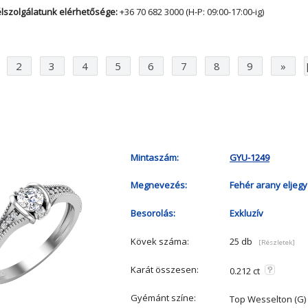
lszolgálatunk elérhetősége:
+36 70 682 3000 (H-P: 09:00-17:00-ig)
2
3
4
5
6
7
8
9
»
Mintaszám:
GYU-1249
Megnevezés:
Fehér arany eljegy
Besorolás:
Exkluzív
Kövek száma:
25 db
[Részletek]
Karát összesen:
0.212 ct
Gyémánt színe:
Top Wesselton (G)