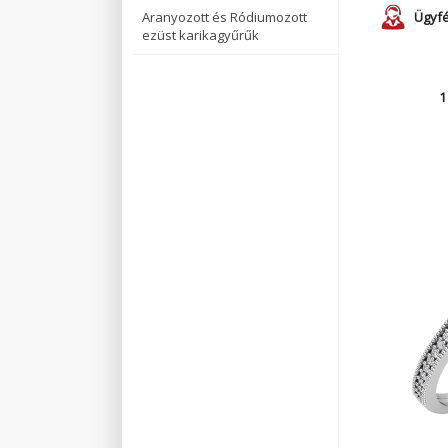
Aranyozott és Ródiumozott
Ügyfé
ezüst karikagyűrűk
1