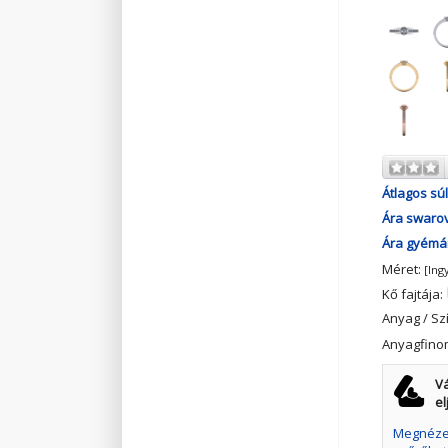
Átlagos súl
Ára swarov
Ára gyémán
Méret:
[Ing
Kő fajtája:
Anyag / Sz
Anyagfino
Vá
el
Megnézem