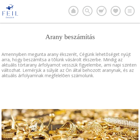
Arany beszámítás
Amennyiben megunta arany ékszerét, Cégünk lehetõséget nyújt
arra, hogy beszámítsa a tõlünk vásárolt ékszerbe. Mindig az
aktuális törtarany árfolyamot vesszük figyelembe, ami napi szinten
változhat. Lemérjük a súlyát az Ön által behozott aranynak, és az
aktuális árfolyamnak megfelelõen számolunk.