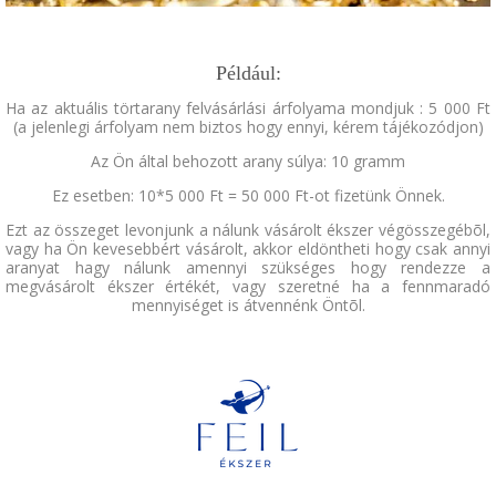
Például:
Ha az aktuális törtarany felvásárlási árfolyama mondjuk : 5 000 Ft
(a jelenlegi árfolyam nem biztos hogy ennyi, kérem tájékozódjon)
Az Ön által behozott arany súlya: 10 gramm
Ez esetben: 10*5 000 Ft = 50 000 Ft-ot fizetünk Önnek.
Ezt az összeget levonjunk a nálunk vásárolt ékszer végösszegébõl,
vagy ha Ön kevesebbért vásárolt, akkor eldöntheti hogy csak annyi
aranyat hagy nálunk amennyi szükséges hogy rendezze a
megvásárolt ékszer értékét, vagy szeretné ha a fennmaradó
mennyiséget is átvennénk Öntõl.