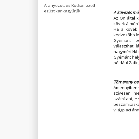
Aranyozott és Ródiumozott
ezüst karikagyűrűk
A kövezés mó
Az Ön által 
kövek átmérőj
Ha a kövek 
kedvezőbb le
Gyémánt es
választhat, 
nagymértékbe
Gyémánt hely
például Zafír
Tört arany be
Amennyiben v
szívesen me
számítani, e
beszámításko
világpiaci ár