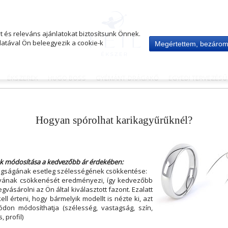
 és releváns ajánlatokat biztosítsunk Önnek.
atával Ön beleegyezik a cookie-k
Megértettem, bezáro
ÉKSZEREK
HUGO BOSS
GYÉMÁNT-DRÁGAKŐ
EGYEDI TERVEZÉS
Hogyan spórolhat karikagyűrűknél?
k módosítása a kedvezőbb ár érdekében:
agságának esetleg szélességének csökkentése:
yának csökkenését eredményezi, így kedvezőbb
gvásárolni az Ön által kiválasztott fazont. Ezalatt
ell érteni, hogy bármelyik modellt is nézte ki, azt
don módosíthatja (szélesség, vastagság, szín,
, profil)