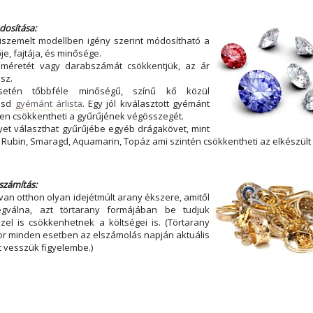
dosítása:
kiszemelt modellben igény szerint módosítható a
e, fajtája, és minősége.
méretét vagy darabszámát csökkentjük, az ár
sz.
etén tőbbféle minőségű, színű kő közül
lásd
gyémánt árlista
. Egy jól kiválasztott gyémánt
n csökkentheti a gyűrűjének végösszegét.
et választhat gyűrűjébe egyéb drágakövet, mint
, Rubin, Smaragd, Aquamarin, Topáz ami szintén csökkentheti az elkészült 
számítás:
an otthon olyan idejétmúlt arany ékszere, amitől
gválna, azt törtarany formájában be tudjuk
zzel is csökkenhetnek a költségei is. (Törtarany
r minden esetben az elszámolás napján aktuális
at vesszük figyelembe.)