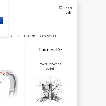
🛒
Kosár
(0 db)
m
Ű GYŰRŰK
TUDNIVALÓK
KAPCSOLAT
Tudnivalók
Egyedi tervezésű
gyűrűk