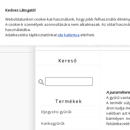
Kedves Látogató!
Weboldalunkon cookie-kat használunk, hogy jobb felhasználói élményt
A cookie-k személyek azonosítására nem alkalmasak. Az oldal használ
használatába.
Adatkezelési tájékoztatónkat
ide kattintva
elérheti.
KARIKAGYŰRŰK
ELJEGYZESI GYŰRŰK
Kereső
A paramétere
A gyűrű vast
Termékek
A termék súl
áron tudja me
Eljegyzési gyűrűk
valóban azt k
bármilyen mó
Karikagyűrűk
felületkezelés